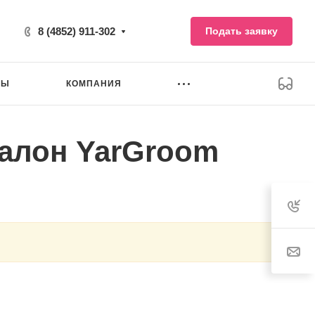
8 (4852) 911-302
Подать заявку
НЫ
КОМПАНИЯ
салон YarGroom