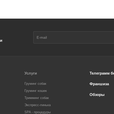
ии
Услуги
Телеграмм б
Груминг собак
Франшиза
Груминг кошек
Обзоры
Тримминг собак
Экспресс-линька
SPA - процедуры