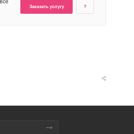
 все
Заказать услугу
?