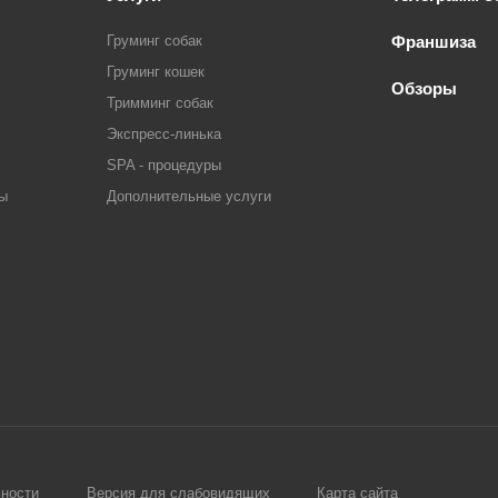
Груминг собак
Франшиза
Груминг кошек
Обзоры
Тримминг собак
Экспресс-линька
SPA - процедуры
ры
Дополнительные услуги
ности
Версия для слабовидящих
Карта сайта